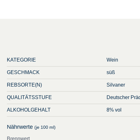
KATEGORIE
Wein
GESCHMACK
süß
REBSORTE(N)
Silvaner
QUALITÄTSSTUFE
Deutscher Präd
ALKOHOLGEHALT
8% vol
Nährwerte
(je 100 ml)
Brennwert