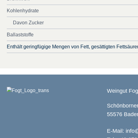
Kohlenhydrate
Davon Zucker
Ballaststoffe
Enthält geringfügige Mengen von Fett, gesättigten Fettsäure
Weingut Fo
Schönborner
55576 Bade
E-Mail:
info